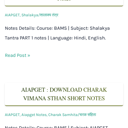
AIAPGET
,
Shalakya/शालाक्य तंत्र
Notes Details: Course: BAMS | Subject: Shalakya
Tantra PART 1 notes | Language: Hindi, English.
Read Post »
AIAPGET : DOWNLOAD CHARAK
VIMANA STHAN SHORT NOTES
AIAPGET
,
Aiapget Notes
,
Charak Samhita/चरक संहिता
Notes Details: Course: BAMS | Subject: AIAPGET