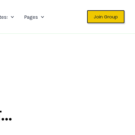
Join Group
tes:
Pages